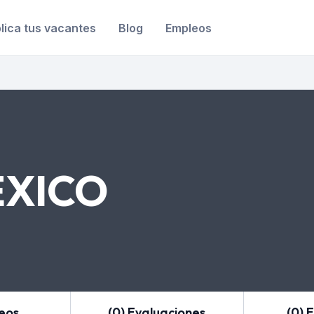
lica tus vacantes
Blog
Empleos
EXICO
leos
(0) Evaluaciones
(0) 