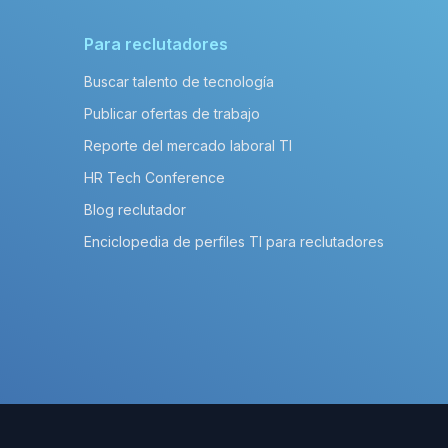
Para reclutadores
Buscar talento de tecnología
Publicar ofertas de trabajo
Reporte del mercado laboral TI
HR Tech Conference
Blog reclutador
Enciclopedia de perfiles TI para reclutadores