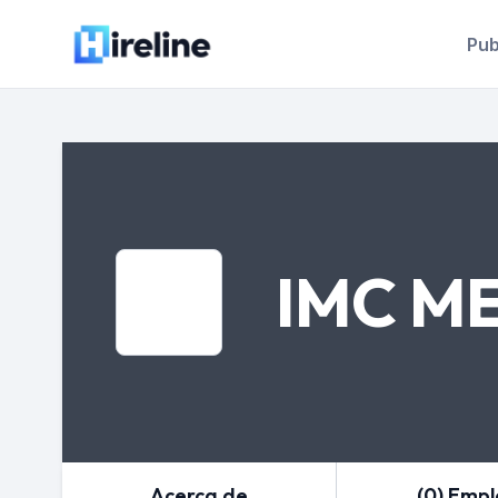
Pub
IMC M
Acerca de
(0) Emp