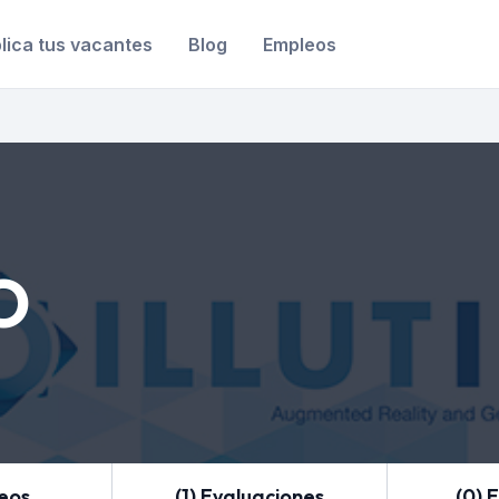
lica tus vacantes
Blog
Empleos
O
leos
(1) Evaluaciones
(0) 