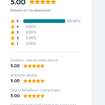
5.00
Basado en 1 evaluaciones
5
100.00%
4
0.00%
3
0.00%
2
0.00%
1
0.00%
Equilibrio vida privada/Laboral
5.00
Ambiente laboral
5.00
Salario/Beneficios contractuales
5.00