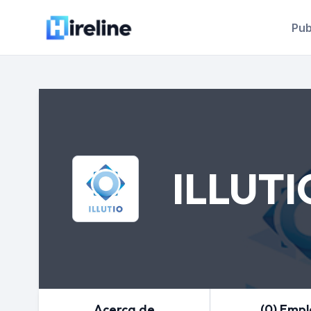
Pub
ILLUTI
Acerca de
(0) Emp