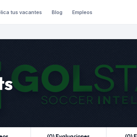
lica tus vacantes
Blog
Empleos
ts
leos
(0) Evaluaciones
(0) 