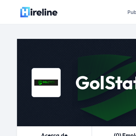
Pub
GolSta
Acerca de
(0) Emp