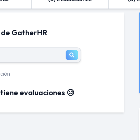
s de GatherHR
ación
tiene evaluaciones 😥