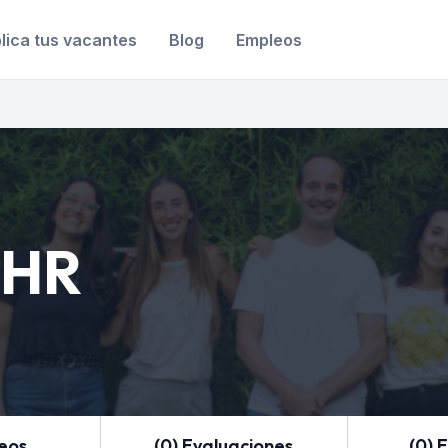
lica tus vacantes
Blog
Empleos
rHR
leos
(0) Evaluaciones
(0) 