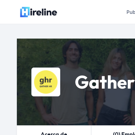
Pub
Gathe
Acerca de
(0) Emp