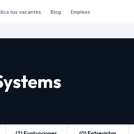
lica tus vacantes
Blog
Empleos
Systems
(2) Evaluaciones
(0) Entrevistas