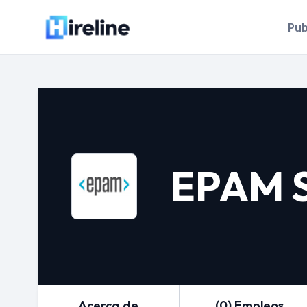
Pub
EPAM 
Acerca de
(0) Empleos