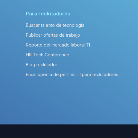
Para reclutadores
Buscar talento de tecnología
Publicar ofertas de trabajo
Reporte del mercado laboral TI
HR Tech Conference
Blog reclutador
Enciclopedia de perfiles TI para reclutadores