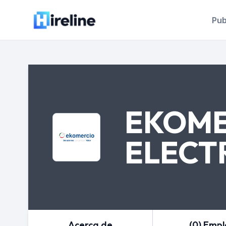
Pub
EKOME
ELECT
Acerca de
(0) Emp