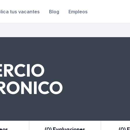
lica tus vacantes
Blog
Empleos
RCIO
RONICO
leos
(0) Evaluaciones
(0) 