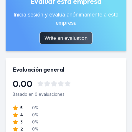
Evaluar esta empresa
Inicia sesión y evalúa anónimamente a esta
empresa
Write an evaluation
Evaluación general
0.00
Basado en 0 evaluaciones
5
0%
4
0%
3
0%
2
0%