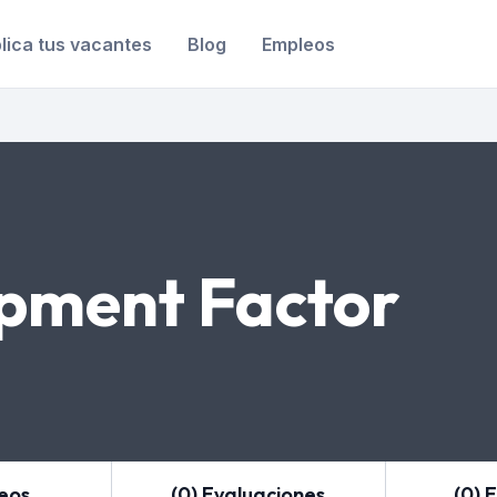
lica tus vacantes
Blog
Empleos
pment Factor
leos
(0) Evaluaciones
(0) 