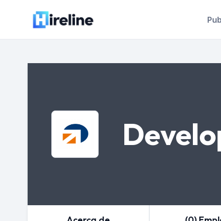
Pub
Develo
Acerca de
(0) Emp