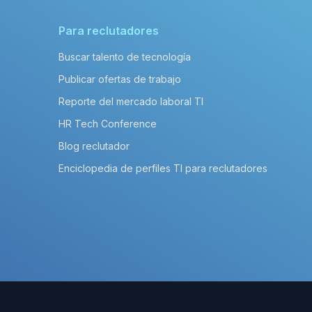
Para reclutadores
Buscar talento de tecnología
Publicar ofertas de trabajo
Reporte del mercado laboral TI
HR Tech Conference
Blog reclutador
Enciclopedia de perfiles TI para reclutadores