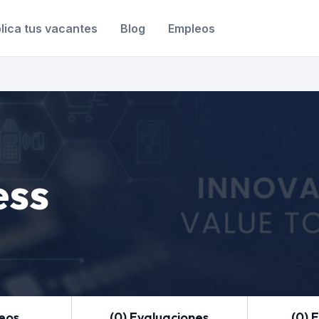
lica tus vacantes
Blog
Empleos
ess
leos
(0) Evaluaciones
(0) 