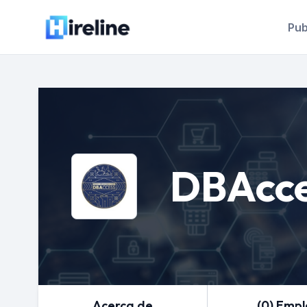
Pub
DBAcc
Acerca de
(0) Emp