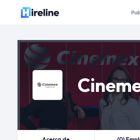
Pub
Cinem
Acerca de
(0) Emp