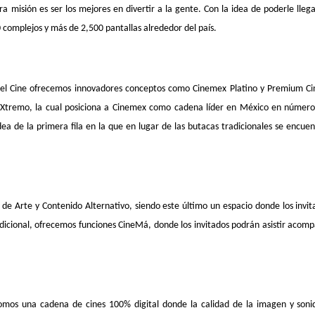
tra misión es ser los mejores en divertir a la gente. Con la idea de poderle ll
complejos y más de 2,500 pantallas alrededor del país.
del Cine ofrecemos innovadores conceptos como Cinemex Platino y Premium Cin
meXtremo, la cual posiciona a Cinemex como cadena líder en México en número 
a de la primera fila en la que en lugar de las butacas tradicionales se encue
de Arte y Contenido Alternativo, siendo este último un espacio donde los invi
dicional, ofrecemos funciones CineMá, donde los invitados podrán asistir aco
os una cadena de cines 100% digital donde la calidad de la imagen y sonido 