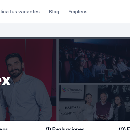
lica tus vacantes
Blog
Empleos
ex
leos
(1) Evaluaciones
(0) 