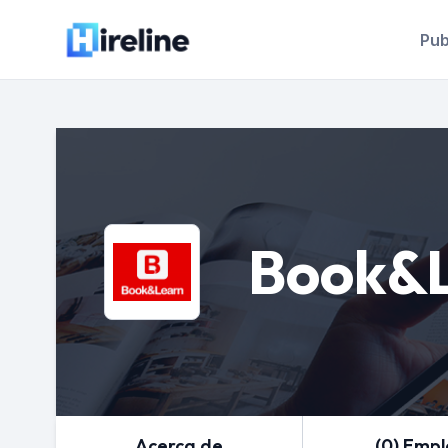
Pub
Book&
Acerca de
(0) Emp