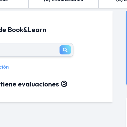
 de Book&Learn
ción
tiene evaluaciones 😥