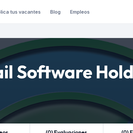
lica tus vacantes
Blog
Empleos
ail Software Hold
leos
(0) Evaluaciones
(0) 