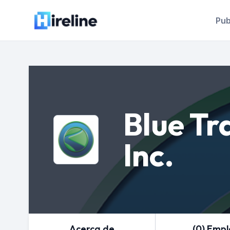
Pub
Blue Tr
Inc.
Acerca de
(0) Emp