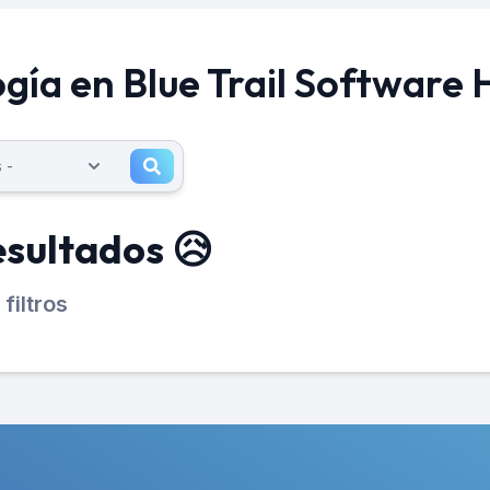
ía en Blue Trail Software H
esultados 😥
filtros