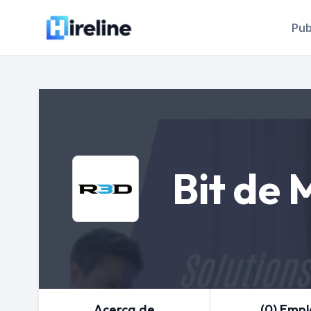
Pub
Bit de 
Acerca de
(0) Emp