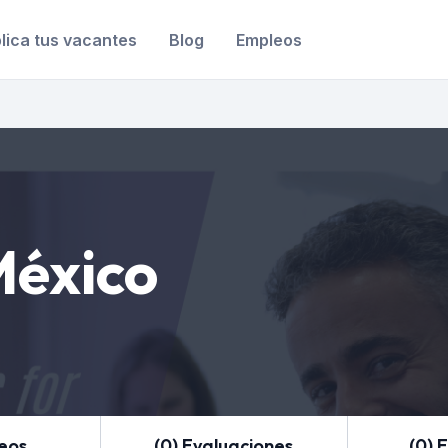
lica tus vacantes
Blog
Empleos
México
leos
(0) Evaluaciones
(0) 