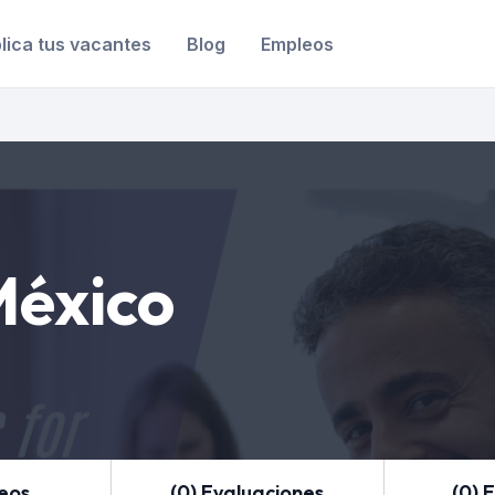
lica tus vacantes
Blog
Empleos
México
leos
(0) Evaluaciones
(0) 