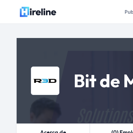
Pub
Bit de 
Acerca de
(0) Emp