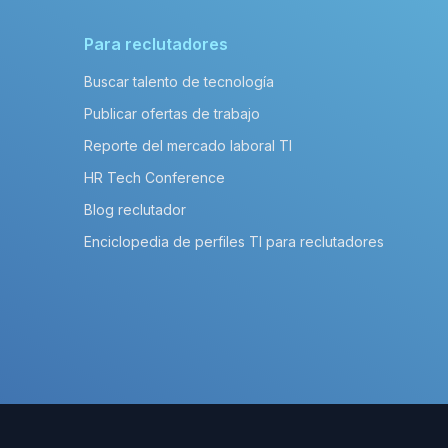
Para reclutadores
Buscar talento de tecnología
Publicar ofertas de trabajo
Reporte del mercado laboral TI
HR Tech Conference
Blog reclutador
Enciclopedia de perfiles TI para reclutadores