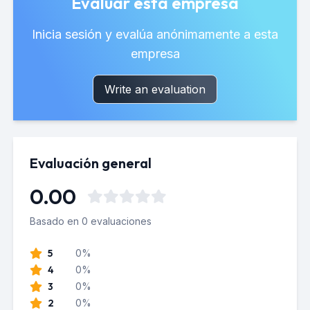
Evaluar esta empresa
Inicia sesión y evalúa anónimamente a esta
empresa
Write an evaluation
Evaluación general
0.00
Basado en 0 evaluaciones
5
0%
4
0%
3
0%
2
0%