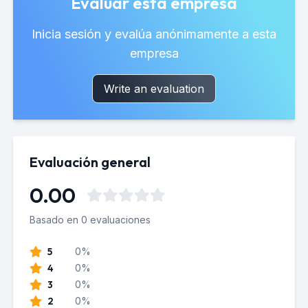
Evaluar esta empresa
Inicia sesión y evalúa anónimamente a esta
empresa
Write an evaluation
Evaluación general
0.00
Basado en 0 evaluaciones
5
0%
4
0%
3
0%
2
0%