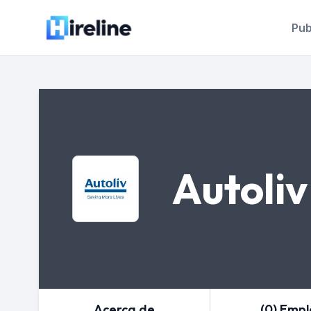
Pub
Autoliv
Acerca de
(0) Emp