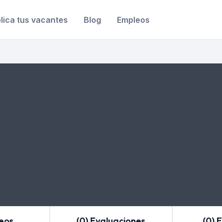
lica tus vacantes
Blog
Empleos
leos
(0) Evaluaciones
(0) 