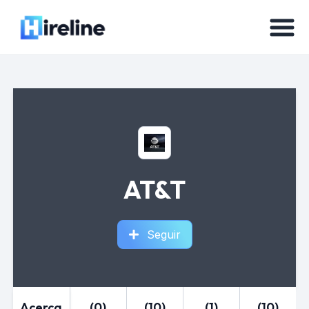
AT&T
Seguir
Acerca
(0)
(10)
(1)
(10)