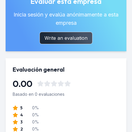
Evaluar esta empresa
Inicia sesión y evalúa anónimamente a esta
empresa
Write an evaluation
Evaluación general
0.00
Basado en 0 evaluaciones
5
0%
4
0%
3
0%
2
0%