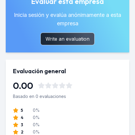
Evaluar esta empresa
Inicia sesión y evalúa anónimamente a esta
empresa
Write an evaluation
Evaluación general
0.00
Basado en 0 evaluaciones
5
0%
4
0%
3
0%
2
0%