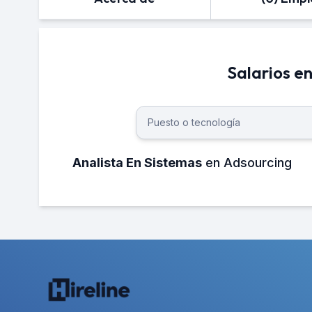
Salarios e
Analista En Sistemas
en Adsourcing
¿Cuánto gana un Analista en sistema
El salario neto mensual promedio de u
aproximadamente 12,000 MXN.
¿Cuánto gana un Analista en sistema
El salario neto anual promedio de un sa
aproximadamente 144,000 MXN.