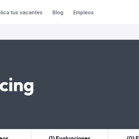
lica tus vacantes
Blog
Empleos
cing
leos
(1) Evaluaciones
(0) 