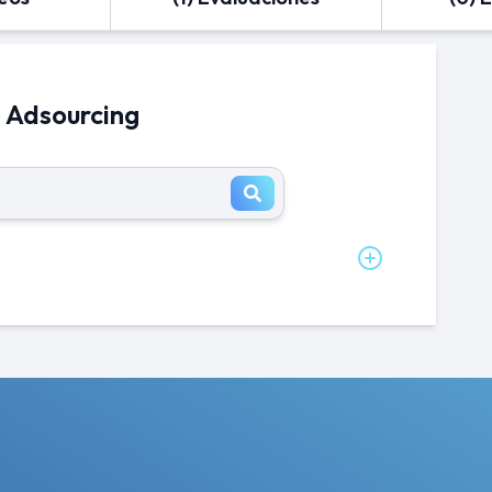
n Adsourcing
s en Adsourcing al mes?
n Analista en sistemas en Adsourcing es de
s en Adsourcing al año?
lary_title en enterprise es de