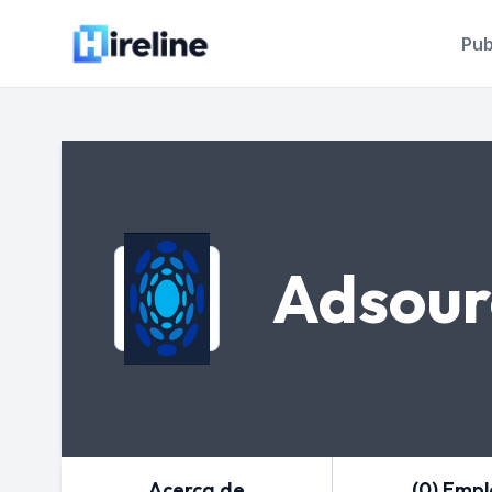
Pub
Adsour
Acerca de
(0) Emp