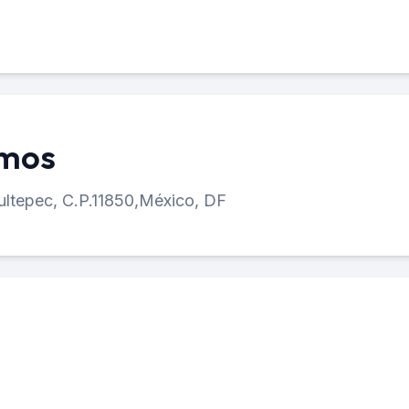
amos
ltepec, C.P.11850,
México, DF