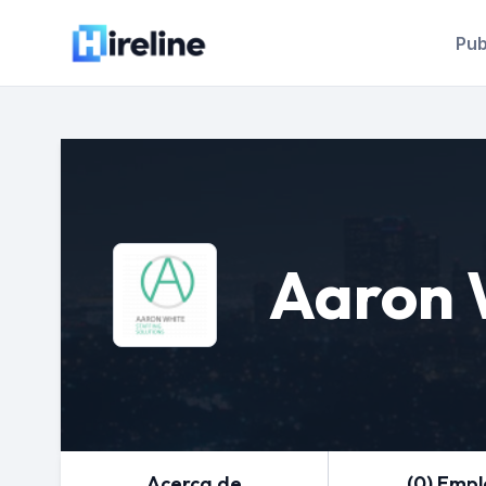
Pub
Aaron 
Acerca de
(0) Emp