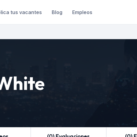
lica tus vacantes
Blog
Empleos
White
leos
(0) Evaluaciones
(0) 