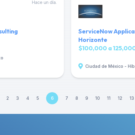
Hace un día.
ulting
ServiceNow Applica
Horizonte
$100,000 a 125,000
to
Ciudad de México - Híb
2
3
4
5
6
7
8
9
10
11
12
13