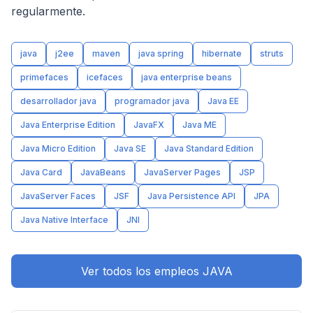
regularmente.
java
j2ee
maven
java spring
hibernate
struts
primefaces
icefaces
java enterprise beans
desarrollador java
programador java
Java EE
Java Enterprise Edition
JavaFX
Java ME
Java Micro Edition
Java SE
Java Standard Edition
Java Card
JavaBeans
JavaServer Pages
JSP
JavaServer Faces
JSF
Java Persistence API
JPA
Java Native Interface
JNI
Ver todos los empleos JAVA