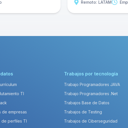
o
Remoto: LATAM
Emp
idatos
Trabajos por tecnología
Currículum
Trabajo Programadores JAVA
lutamiento TI
Trabajo Programadores .Net
Pack
Trabajos Base de Datos
s de empresas
Trabajos de Testing
 de perfiles TI
Trabajos de Ciberseguridad