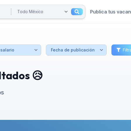
Publica tus vaca
Filtr
ltados 😥
os