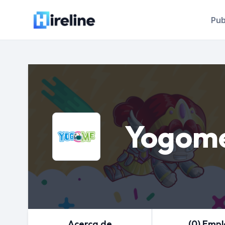
Pub
Yogom
Acerca de
(0) Emp