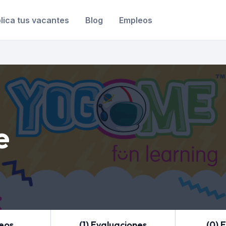
lica tus vacantes
Blog
Empleos
e
leos
(1) Evaluaciones
(0) 