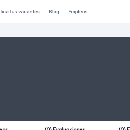
lica tus vacantes
Blog
Empleos
leos
(0) Evaluaciones
(0) 