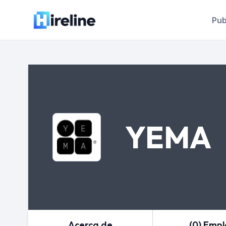
Pub
YEMA
Acerca de
(0) Emp