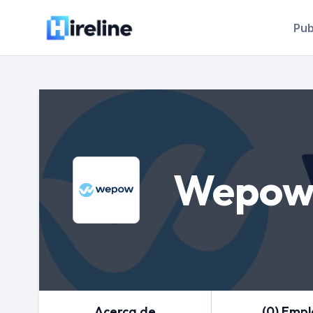
Pub
Wepow,
Acerca de
(0) Emp