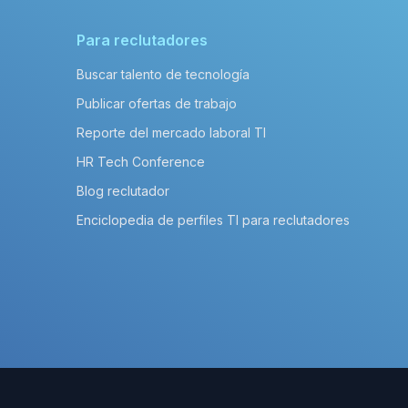
Para reclutadores
Buscar talento de tecnología
Publicar ofertas de trabajo
Reporte del mercado laboral TI
HR Tech Conference
Blog reclutador
Enciclopedia de perfiles TI para reclutadores