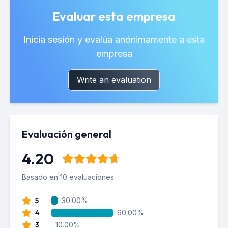
Evaluar esta empresa
Inicia sesión y evalúa anónimamente a esta
empresa
Write an evaluation
Evaluación general
4.20
Basado en 10 evaluaciones
5
30.00%
4
60.00%
3
10.00%