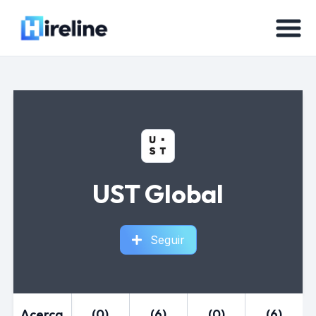
UST Global
Seguir
Acerca
(0)
(6)
(0)
(6)