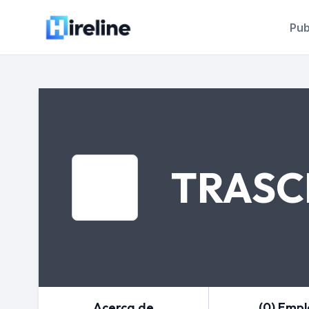
Pub
TRASC
Acerca de
(0) Emp