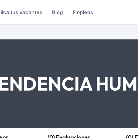
lica tus vacantes
Blog
Empleos
ENDENCIA HU
leos
(0) Evaluaciones
(0) 