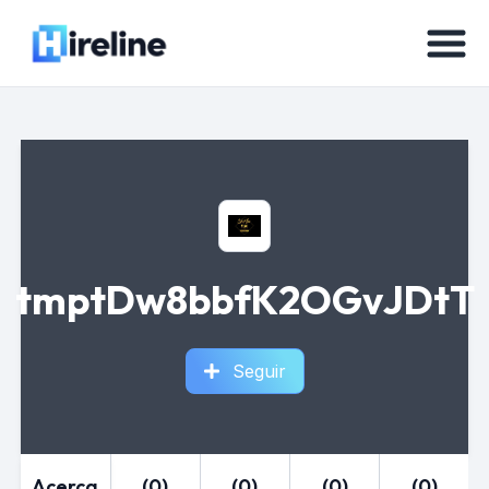
tmptDw8bbfK2OGvJDtT
Seguir
Acerca
(0)
(0)
(0)
(0)