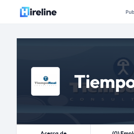
Pub
Tiempo
Acerca de
(0) Emp