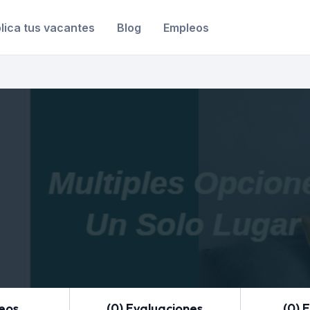
lica tus vacantes
Blog
Empleos
leos
(0) Evaluaciones
(0) 