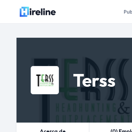
Pub
Terss
Acerca de
(0) Emp