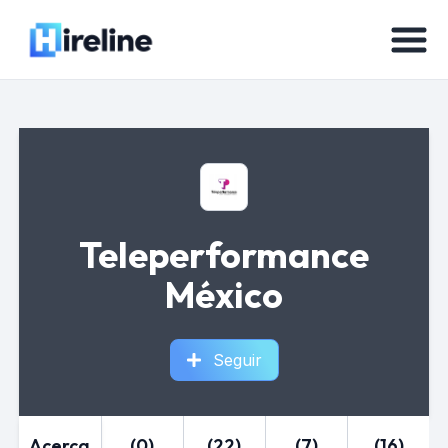
Teleperformance
México
Seguir
Acerca
(0)
(22)
(7)
(16)