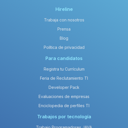
El salario neto anual promedio de un
salary_title en enterprise es de
Hireline
aproximadamente 144,000 MXN.
Trabaja con nosotros
Prensa
Blog
Política de privacidad
Para candidatos
Registra tu Currículum
Feria de Reclutamiento TI
Developer Pack
Evaluaciones de empresas
Enciclopedia de perfiles TI
Trabajos por tecnología
Trabajo Programadores JAVA