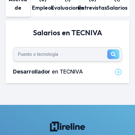
de
Empleos
Evaluaciones
Entrevistas
Salarios
Salarios en TECNIVA
Desarrollador
en TECNIVA
¿Cuánto gana un Desarrollador en
TECNIVA al mes?
El salario neto mensual promedio de un
Desarrollador en TECNIVA es de
aproximadamente 12,000 MXN.
¿Cuánto gana un Desarrollador en
TECNIVA al año?