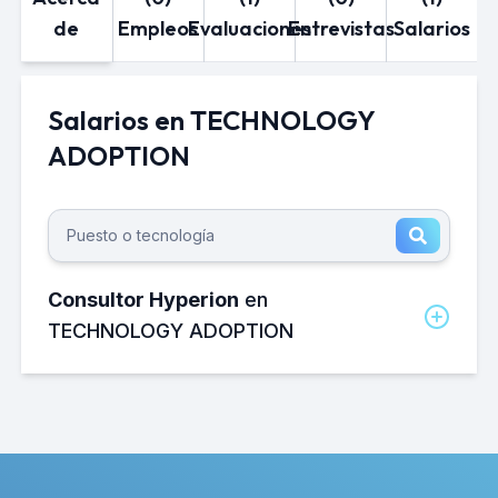
de
Empleos
Evaluaciones
Entrevistas
Salarios
Salarios en TECHNOLOGY
ADOPTION
Consultor Hyperion
en
TECHNOLOGY ADOPTION
¿Cuánto gana un Consultor Hyperion
en TECHNOLOGY ADOPTION al mes?
El salario neto mensual promedio de un
Consultor Hyperion en TECHNOLOGY
ADOPTION es de aproximadamente
32,000 MXN.