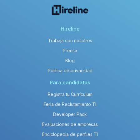
¿Cuánto gana un Consultor Hyperion
en TECHNOLOGY ADOPTION al año?
El salario neto anual promedio de un
Hireline
salary_title en enterprise es de
Trabaja con nosotros
aproximadamente 384,000 MXN.
Prensa
Blog
Política de privacidad
Para candidatos
Registra tu Currículum
Feria de Reclutamiento TI
Developer Pack
Evaluaciones de empresas
Enciclopedia de perfiles TI