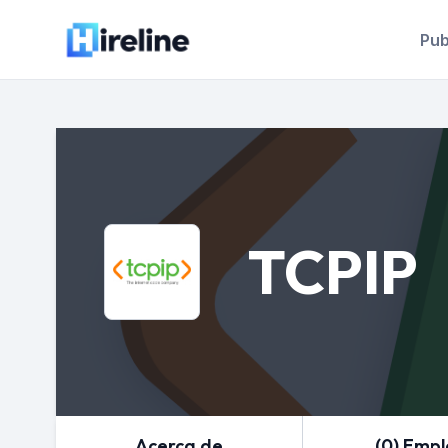
Pub
TCPIP
Acerca de
(0) Emp