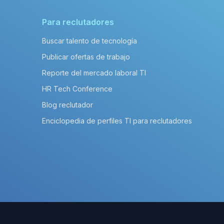
Para reclutadores
Buscar talento de tecnología
Publicar ofertas de trabajo
Reporte del mercado laboral TI
HR Tech Conference
Blog reclutador
Enciclopedia de perfiles TI para reclutadores