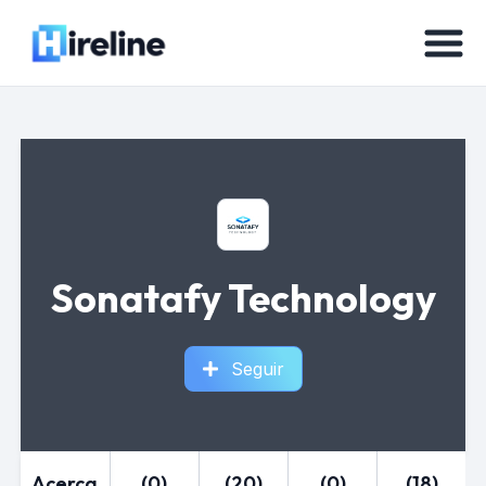
Sonatafy Technology
Seguir
Acerca
(0)
(20)
(0)
(18)