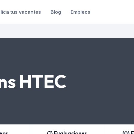
lica tus vacantes
Blog
Empleos
ons HTEC
leos
(1) Evaluaciones
(0) 