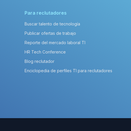
Para reclutadores
Buscar talento de tecnología
Publicar ofertas de trabajo
Reporte del mercado laboral TI
HR Tech Conference
Blog reclutador
Enciclopedia de perfiles TI para reclutadores