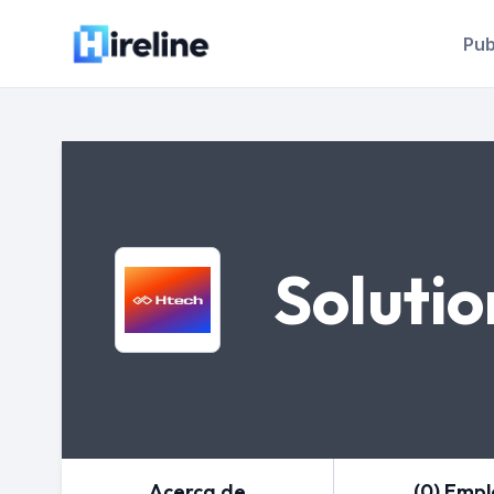
Pub
Soluti
Acerca de
(0) Emp