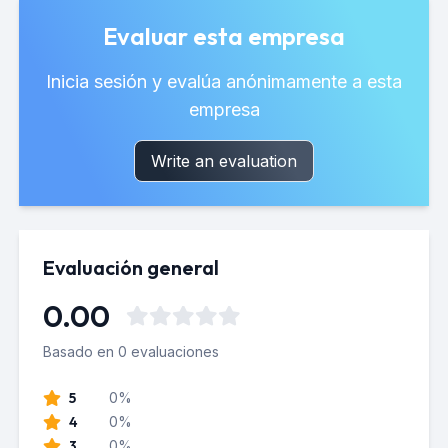
Evaluar esta empresa
Inicia sesión y evalúa anónimamente a esta
empresa
Write an evaluation
Evaluación general
0.00
Basado en 0 evaluaciones
5
0%
4
0%
3
0%