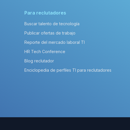
Para reclutadores
Buscar talento de tecnología
Publicar ofertas de trabajo
Reporte del mercado laboral TI
HR Tech Conference
Blog reclutador
Enciclopedia de perfiles TI para reclutadores