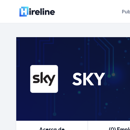
Pub
SKY
Acerca de
(0) Emp