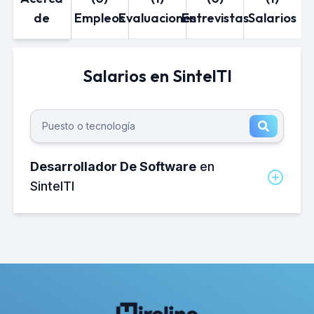
de
Empleos
Evaluaciones
Entrevistas
Salarios
Salarios en SintelTI
Desarrollador De Software
en
SintelTI
¿Cuánto gana un Desarrollador de
software en SintelTI al mes?
El salario neto mensual promedio de un
Desarrollador de software en SintelTI es
de aproximadamente 8,000 MXN.
¿Cuánto gana un Desarrollador de