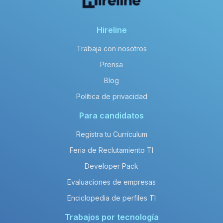
software en SintelTI al año?
El salario neto anual promedio de un
salary_title en enterprise es de
Hireline
aproximadamente 96,000 MXN.
Trabaja con nosotros
Prensa
Blog
Política de privacidad
Para candidatos
Registra tu Currículum
Feria de Reclutamiento TI
Developer Pack
Evaluaciones de empresas
Enciclopedia de perfiles TI
Trabajos por tecnología