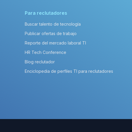
Para reclutadores
Buscar talento de tecnología
Publicar ofertas de trabajo
Reporte del mercado laboral TI
HR Tech Conference
Blog reclutador
Enciclopedia de perfiles TI para reclutadores