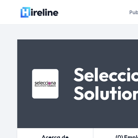
Pub
Selecci
Solutio
Acerca de
(0) Emp