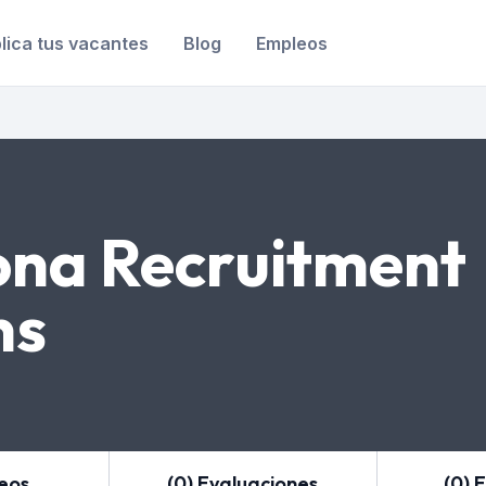
lica tus vacantes
Blog
Empleos
ona Recruitment
ns
leos
(0) Evaluaciones
(0) 