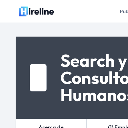
Pub
Search y
Consulto
Humano
Acerca de
(1) Empl