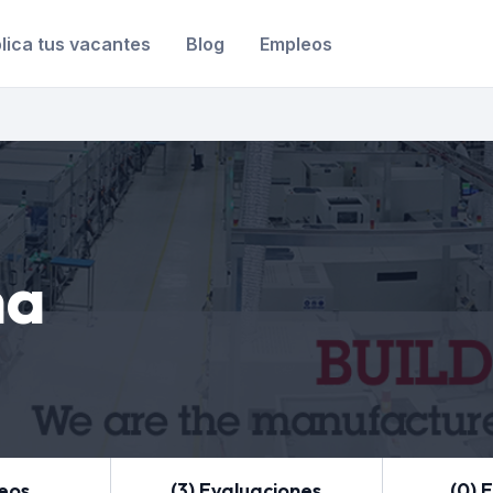
lica tus vacantes
Blog
Empleos
na
leos
(3) Evaluaciones
(0) 