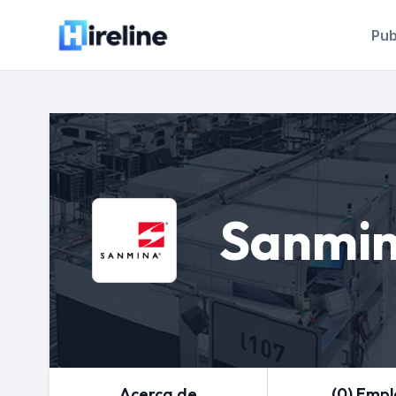
Pub
Sanmi
Acerca de
(0) Emp