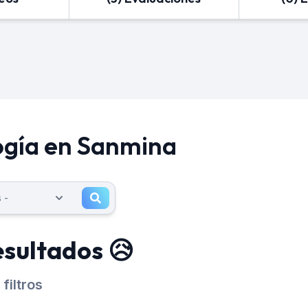
ogía en Sanmina
esultados 😥
filtros