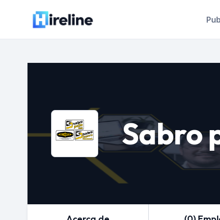
Pub
Sabro p
Acerca de
(0) Emp