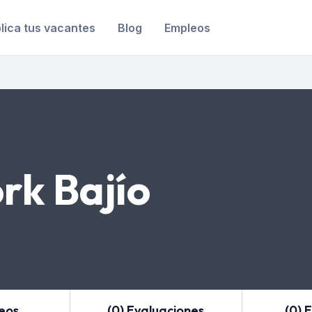
lica tus vacantes
Blog
Empleos
rk Bajío
leos
(0) Evaluaciones
(0) 