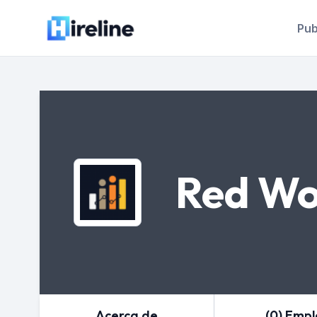
Pub
Red Wo
Acerca de
(0) Emp