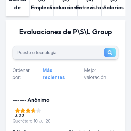
de
Empleos
Evaluaciones
Entrevistas
Salarios
Evaluaciones de P\S\L Group
Ordenar
Más
Mejor
por:
recientes
valoración
------ Anónimo
3.00
Querétaro
10 Jul 20