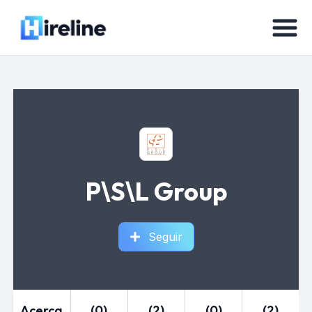
P\S\L Group
Seguir
Acerca
(0)
(2)
(0)
(2)